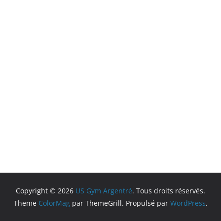
Copyright © 2026
US Gym Argentré
. Tous droits réservés.
Theme
ColorMag
par ThemeGrill. Propulsé par
WordPress
.